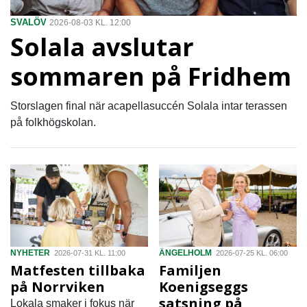
SVALÖV
2026-08-03 KL. 12:00
Solala avslutar
sommaren på Fridhem
Storslagen final när acapellasuccén Solala intar terassen
på folkhögskolan.
NYHETER
ÄNGELHOLM
2026-07-31 KL. 11:00
2026-07-25 KL. 06:00
Matfesten tillbaka
Familjen
på Norrviken
Koenigseggs
satsning på
Lokala smaker i fokus när