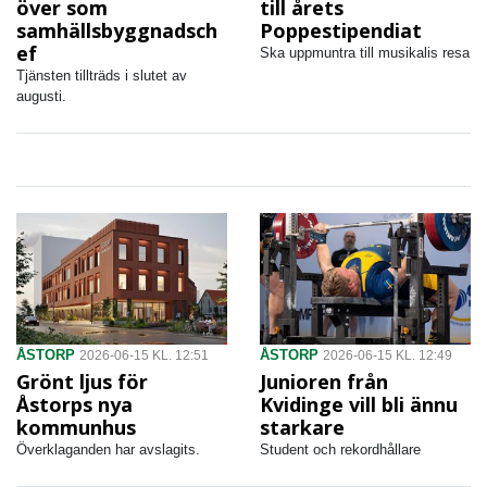
över som
till årets
samhällsbyggnadsch
Poppestipendiat
ef
Ska uppmuntra till musikalis resa
Tjänsten tillträds i slutet av
augusti.
ÅSTORP
ÅSTORP
2026-06-15 KL. 12:51
2026-06-15 KL. 12:49
Grönt ljus för
Junioren från
Åstorps nya
Kvidinge vill bli ännu
kommunhus
starkare
Överklaganden har avslagits.
Student och rekordhållare