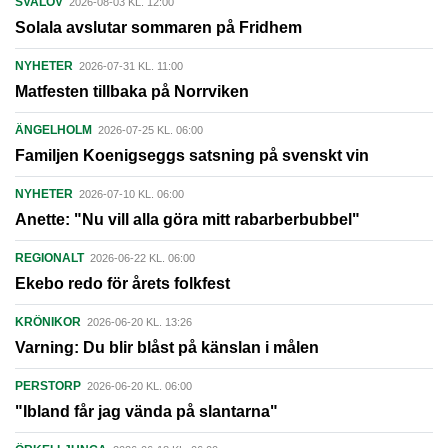
SVALÖV
2026-08-03 KL. 12:00
Solala avslutar sommaren på Fridhem
NYHETER
2026-07-31 KL. 11:00
Matfesten tillbaka på Norrviken
ÄNGELHOLM
2026-07-25 KL. 06:00
Familjen Koenigseggs satsning på svenskt vin
NYHETER
2026-07-10 KL. 06:00
Anette: "Nu vill alla göra mitt rabarberbubbel"
REGIONALT
2026-06-22 KL. 06:00
Ekebo redo för årets folkfest
KRÖNIKOR
2026-06-20 KL. 13:26
Varning: Du blir blåst på känslan i målen
PERSTORP
2026-06-20 KL. 06:00
"Ibland får jag vända på slantarna"