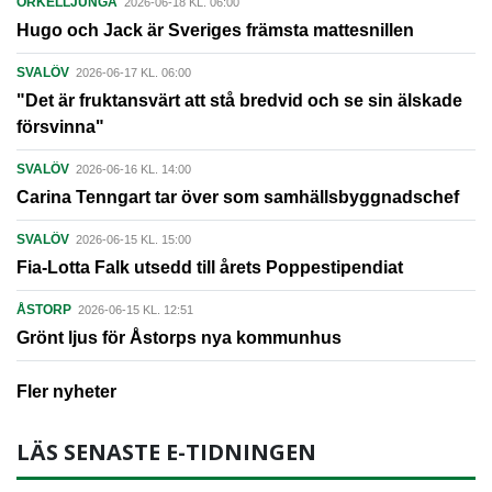
ÖRKELLJUNGA
2026-06-18 KL. 06:00
Hugo och Jack är Sveriges främsta mattesnillen
SVALÖV
2026-06-17 KL. 06:00
"Det är fruktansvärt att stå bredvid och se sin älskade
försvinna"
SVALÖV
2026-06-16 KL. 14:00
Carina Tenngart tar över som samhällsbyggnadschef
SVALÖV
2026-06-15 KL. 15:00
Fia-Lotta Falk utsedd till årets Poppestipendiat
ÅSTORP
2026-06-15 KL. 12:51
Grönt ljus för Åstorps nya kommunhus
Fler nyheter
LÄS SENASTE E-TIDNINGEN