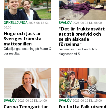
ÖRKELLJUNGA
SVALÖV
2026-06-18 KL.
2026-06-17 KL. 06:00
06:00
"Det är fruktansvärt
Hugo och Jack är
att stå bredvid och
Sveriges främsta
se sin älskade
mattesnillen
försvinna"
Örkelljungas satsning på Matte X
Sarimarias man Henrik fick
ger resultat.
diagnosen ALS.
SVALÖV
SVALÖV
2026-06-16 KL. 14:00
2026-06-15 KL. 15:00
Carina Tenngart tar
Fia-Lotta Falk utsedd