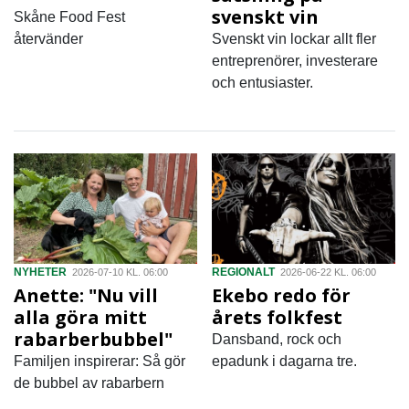
svenskt vin
Skåne Food Fest
återvänder
Svenskt vin lockar allt fler
entreprenörer, investerare
och entusiaster.
NYHETER
REGIONALT
2026-07-10 KL. 06:00
2026-06-22 KL. 06:00
Anette: "Nu vill
Ekebo redo för
alla göra mitt
årets folkfest
rabarberbubbel"
Dansband, rock och
Familjen inspirerar: Så gör
epadunk i dagarna tre.
de bubbel av rabarbern