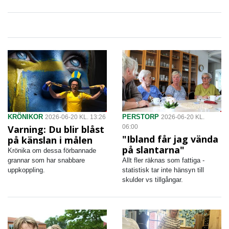
KRÖNIKOR
PERSTORP
2026-06-20 KL. 13:26
2026-06-20 KL.
Varning: Du blir blåst
06:00
"Ibland får jag vända
på känslan i målen
på slantarna"
Krönika om dessa förbannade
grannar som har snabbare
Allt fler räknas som fattiga -
uppkoppling.
statistisk tar inte hänsyn till
skulder vs tillgångar.