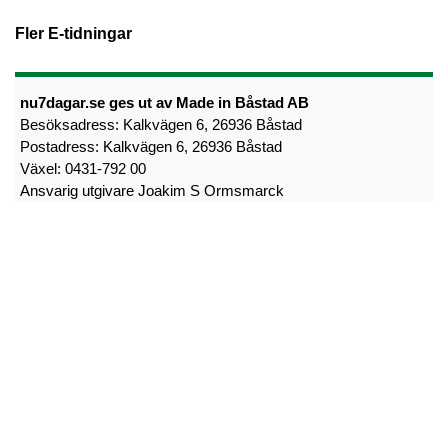
Fler E-tidningar
nu7dagar.se ges ut av Made in Båstad AB
Besöksadress: Kalkvägen 6, 26936 Båstad
Postadress: Kalkvägen 6, 26936 Båstad
Växel: 0431-792 00
Ansvarig utgivare Joakim S Ormsmarck
Kontakta oss:
info@nu7dagar.se
•
Kontakta oss
•
Lokalsupporter
•
Cookie- och personuppgiftspolicy
•
Tipsa oss om nyheter
•
Utebliven tidning