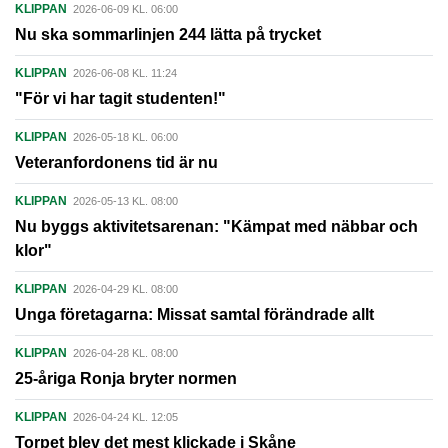
KLIPPAN
2026-06-09 KL. 06:00
Nu ska sommarlinjen 244 lätta på trycket
KLIPPAN
2026-06-08 KL. 11:24
"För vi har tagit studenten!"
KLIPPAN
2026-05-18 KL. 06:00
Veteranfordonens tid är nu
KLIPPAN
2026-05-13 KL. 08:00
Nu byggs aktivitetsarenan: "Kämpat med näbbar och
klor"
KLIPPAN
2026-04-29 KL. 08:00
Unga företagarna: Missat samtal förändrade allt
KLIPPAN
2026-04-28 KL. 08:00
25-åriga Ronja bryter normen
KLIPPAN
2026-04-24 KL. 12:05
Torpet blev det mest klickade i Skåne