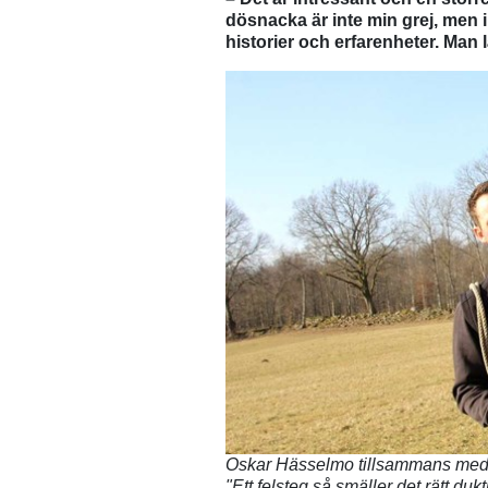
dösnacka är inte min grej, men 
historier och erfarenheter. Man lä
Oskar Hässelmo tillsammans med C
"Ett felsteg så smäller det rätt duk