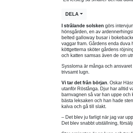
DELA
I strålande solsken
görs intervju
hönsgården, en av ardennerhingsta
belted galloway busar i bokeback
vaggar fram. Gårdens enda duva 
köttgetterna sköter gårdens röjn
och katten samsas även de om ut
Sysslorna är många och ansvaret st
trivsamt lugn.
Vi tar det från början
. Oskar Häs
utanför Röstånga. Djur har alltid v
barnvagnen så var han uppe och kr
bästa leksaken och han hade stenk
kalva och gå till slakt.
– Det blev ju farligt när jag var u
Det blev snabbt utställning, försäl