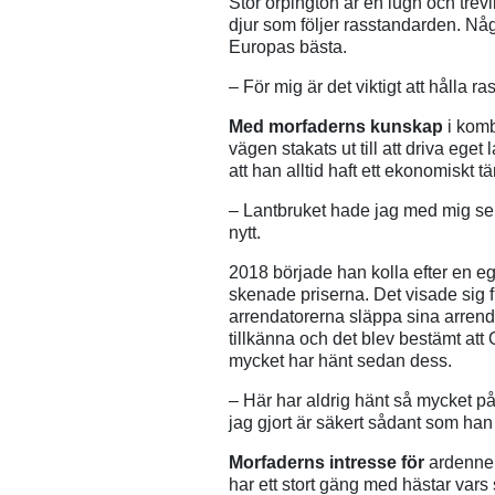
Stor orpington är en lugn och trevl
djur som följer rasstandarden. Nå
Europas bästa.
– För mig är det viktigt att hålla r
Med morfaderns kunskap
i komb
vägen stakats ut till att driva ege
att han alltid haft ett ekonomiskt 
– Lantbruket hade jag med mig sen i
nytt.
2018 började han kolla efter en eg
skenade priserna. Det visade sig 
arrendatorerna släppa sina arrend
tillkänna och det blev bestämt att 
mycket har hänt sedan dess.
– Här har aldrig hänt så mycket på 
jag gjort är säkert sådant som ha
Morfaderns intresse för
ardenne
har ett stort gäng med hästar vars