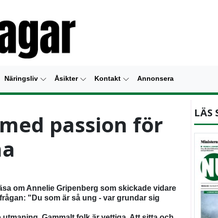
Näringsliv
Åsikter
Kontakt
Annonsera
LÄS 
med passion för
na
läsa om Annelie Gripenberg som skickade vidare
frågan: "Du som är så ung - var grundar sig
 utmaning. Gammalt folk är vettiga. Att sitta och