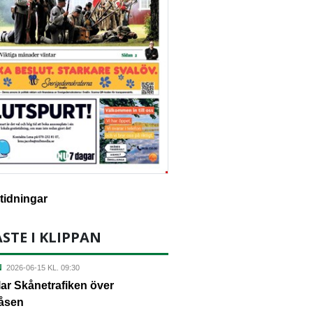
-tidningar
STE I KLIPPAN
N
2026-06-15 KL. 09:30
lar Skånetrafiken över
åsen