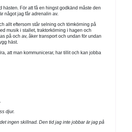
ed hästen. För att få en hingst godkänd måste den
r något jag får adrenalin av.
och allt eftersom står selning och tömkörning på
ed musik i stallet, traktorkörning i hagen och
tas på och av, åker transport och undan för undan
ygg häst.
dra, att man kommunicerar, har tillit och kan jobba
.
s djur.
det ingen skillnad. Den tid jag inte jobbar är jag på