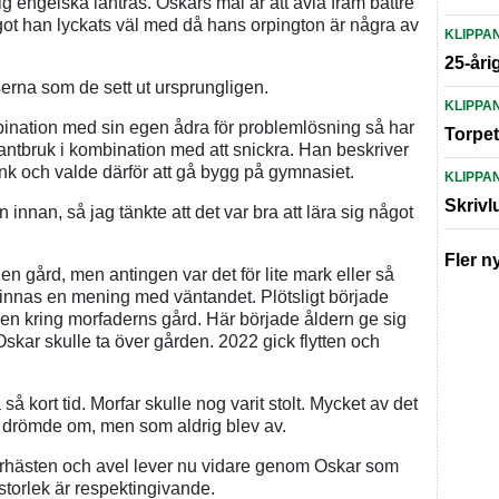
ig engelska lantras. Oskars mål är att avla fram bättre
got han lyckats väl med då hans orpington är några av
KLIPPA
25-åri
aserna som de sett ut ursprungligen.
KLIPPA
ination med sin egen ådra för problemlösning så har
Torpet
t lantbruk i kombination med att snickra. Han beskriver
tänk och valde därför att gå bygg på gymnasiet.
KLIPPA
Skrivl
nnan, så jag tänkte att det var bra att lära sig något
Fler n
en gård, men antingen var det för lite mark eller så
finnas en mening med väntandet. Plötsligt började
en kring morfaderns gård. Här började åldern ge sig
Oskar skulle ta över gården. 2022 gick flytten och
så kort tid. Morfar skulle nog varit stolt. Mycket av det
n drömde om, men som aldrig blev av.
rhästen och avel lever nu vidare genom Oskar som
 storlek är respektingivande.