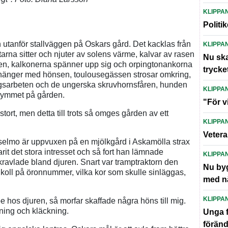
KLIPPA
Politi
n utanför stallväggen på Oskars gård. Det kacklas från
KLIPPA
rna sitter och njuter av solens värme, kalvar av rasen
Nu ska
en, kalkonerna spänner upp sig och orpingtonankorna
trycke
hänger med hönsen, toulousegässen strosar omkring,
ingsarbeten och de ungerska skruvhornsfåren, hunden
KLIPPA
rymmet på gården.
"För v
ort, men detta till trots så omges gården av ett
KLIPPA
Vetera
selmo är uppvuxen på en mjölkgård i Askamölla strax
arit det stora intresset och så fort han lämnade
KLIPPA
avlade bland djuren. Snart var tramptraktorn den
Nu byg
oll på öronnummer, vilka kor som skulle sinläggas,
med n
KLIPPA
ppe hos djuren, så morfar skaffade några höns till mig.
jning och kläckning.
Unga f
föränd