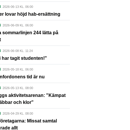
N
2026-06-13 KL. 06:00
ker lovar höjd hab-ersättning
N
2026-06-09 KL. 06:00
 sommarlinjen 244 lätta på
t
N
2026-06-08 KL. 11:24
i har tagit studenten!"
N
2026-05-18 KL. 06:00
nfordonens tid är nu
N
2026-05-13 KL. 08:00
gs aktivitetsarenan: "Kämpat
äbbar och klor"
N
2026-04-29 KL. 08:00
öretagarna: Missat samtal
rade allt