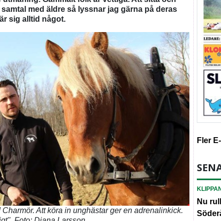
i samtal med äldre så lyssnar jag gärna på deras
r sig alltid något.
Fler E
SENA
KLIPPA
Nu rul
harmör. Att köra in unghästar ger en adrenalinkick.
Söder
tigt". Foto: Diana Larsson