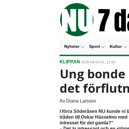
Nyheter
Sport
Kultur
KLIPPAN
2026-04-04 KL. 12:00
Ung bonde 
det förflut
Av Diana Larsson
I förra Söderåsen NU kunde ni 
tråden till Oskar Hässelmo med 
intresset för det gamla?"
– Det är intressant och en större