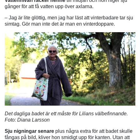
Vattennivån räcker henne
till midjan och hon niger sju
gånger för att få vatten upp över axlarna.
– Jag är lite glöttig, men jag har läst att vinterbadare tar sju
simtag. Gör man inte det är man en vinterdoppare.
Det dagliga badet är ett måste för Lilians välbefinnande.
Foto: Diana Larsson
Sju nigningar senare
plus några extra för att badet skulle
fångas på bild, kliver hon smidigt upp för kanten. Utan att