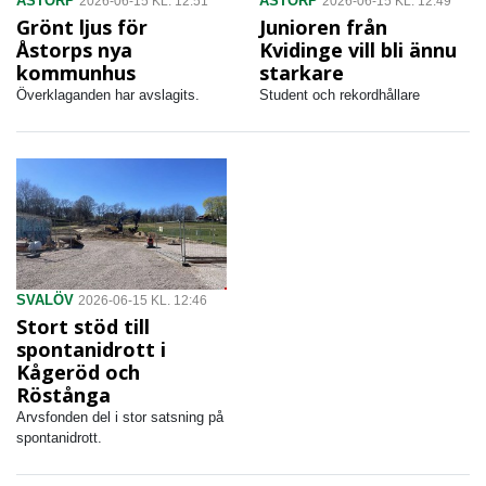
ÅSTORP
ÅSTORP
2026-06-15 KL. 12:51
2026-06-15 KL. 12:49
Grönt ljus för
Junioren från
Åstorps nya
Kvidinge vill bli ännu
kommunhus
starkare
Överklaganden har avslagits.
Student och rekordhållare
SVALÖV
2026-06-15 KL. 12:46
Stort stöd till
spontanidrott i
Kågeröd och
Röstånga
Arvsfonden del i stor satsning på
spontanidrott.