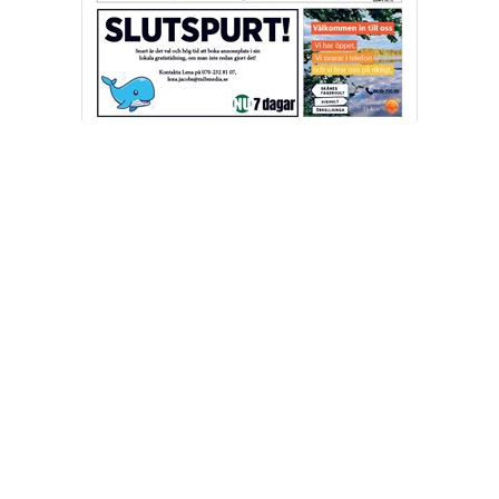
Fler E-tidningar
nu7dagar.se ges ut av Made in Båstad AB
Besöksadress: Kalkvägen 6, 26936 Båstad
Postadress: Kalkvägen 6, 26936 Båstad
Växel: 0431-792 00
Ansvarig utgivare Joakim S Ormsmarck
Kontakta oss:
info@nu7dagar.se
•
Kontakta oss
•
Lokalsupporter
•
Cookie- och personuppgiftspolicy