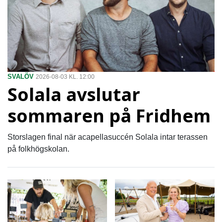
SVALÖV
2026-08-03 KL. 12:00
Solala avslutar
sommaren på Fridhem
Storslagen final när acapellasuccén Solala intar terassen
på folkhögskolan.