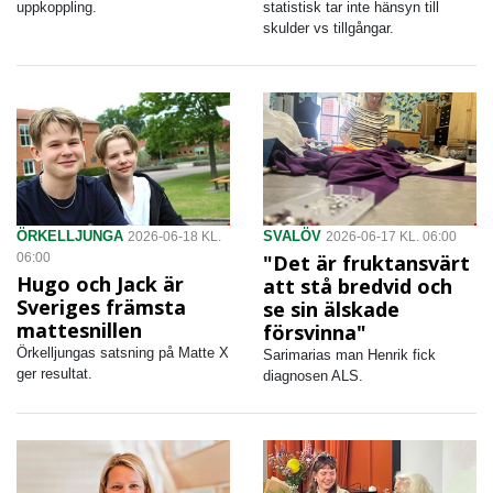
uppkoppling.
statistisk tar inte hänsyn till
skulder vs tillgångar.
ÖRKELLJUNGA
SVALÖV
2026-06-18 KL.
2026-06-17 KL. 06:00
06:00
"Det är fruktansvärt
Hugo och Jack är
att stå bredvid och
Sveriges främsta
se sin älskade
mattesnillen
försvinna"
Örkelljungas satsning på Matte X
Sarimarias man Henrik fick
ger resultat.
diagnosen ALS.