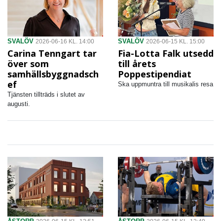
SVALÖV
SVALÖV
2026-06-16 KL. 14:00
2026-06-15 KL. 15:00
Carina Tenngart tar
Fia-Lotta Falk utsedd
över som
till årets
samhällsbyggnadsch
Poppestipendiat
ef
Ska uppmuntra till musikalis resa
Tjänsten tillträds i slutet av
augusti.