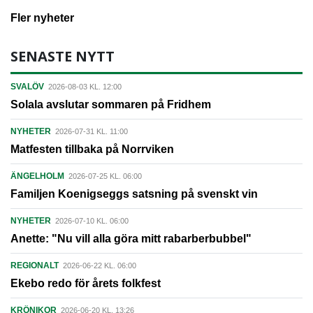
Fler nyheter
SENASTE NYTT
SVALÖV
2026-08-03 KL. 12:00
Solala avslutar sommaren på Fridhem
NYHETER
2026-07-31 KL. 11:00
Matfesten tillbaka på Norrviken
ÄNGELHOLM
2026-07-25 KL. 06:00
Familjen Koenigseggs satsning på svenskt vin
NYHETER
2026-07-10 KL. 06:00
Anette: "Nu vill alla göra mitt rabarberbubbel"
REGIONALT
2026-06-22 KL. 06:00
Ekebo redo för årets folkfest
KRÖNIKOR
2026-06-20 KL. 13:26