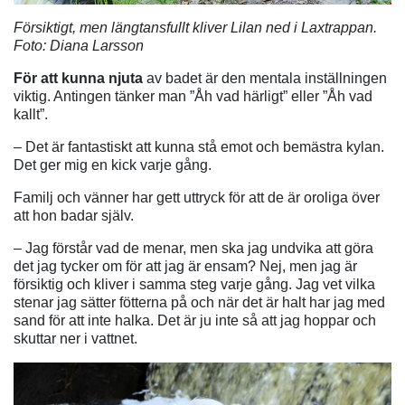
Försiktigt, men längtansfullt kliver Lilan ned i Laxtrappan.
Foto: Diana Larsson
För att kunna njuta
av badet är den mentala inställningen
viktig. Antingen tänker man ”Åh vad härligt” eller ”Åh vad
kallt”.
– Det är fantastiskt att kunna stå emot och bemästra kylan.
Det ger mig en kick varje gång.
Familj och vänner har gett uttryck för att de är oroliga över
att hon badar själv.
– Jag förstår vad de menar, men ska jag undvika att göra
det jag tycker om för att jag är ensam? Nej, men jag är
försiktig och kliver i samma steg varje gång. Jag vet vilka
stenar jag sätter fötterna på och när det är halt har jag med
sand för att inte halka. Det är ju inte så att jag hoppar och
skuttar ner i vattnet.