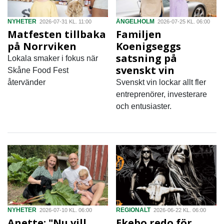
NYHETER
ÄNGELHOLM
2026-07-31 KL. 11:00
2026-07-25 KL. 06:00
Matfesten tillbaka
Familjen
på Norrviken
Koenigseggs
satsning på
Lokala smaker i fokus när
svenskt vin
Skåne Food Fest
återvänder
Svenskt vin lockar allt fler
entreprenörer, investerare
och entusiaster.
NYHETER
REGIONALT
2026-07-10 KL. 06:00
2026-06-22 KL. 06:00
Anette: "Nu vill
Ekebo redo för