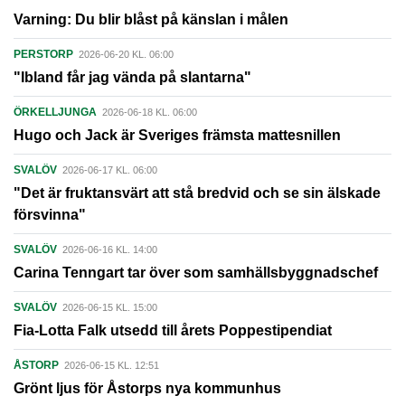
Varning: Du blir blåst på känslan i målen
PERSTORP
2026-06-20 KL. 06:00
"Ibland får jag vända på slantarna"
ÖRKELLJUNGA
2026-06-18 KL. 06:00
Hugo och Jack är Sveriges främsta mattesnillen
SVALÖV
2026-06-17 KL. 06:00
"Det är fruktansvärt att stå bredvid och se sin älskade
försvinna"
SVALÖV
2026-06-16 KL. 14:00
Carina Tenngart tar över som samhällsbyggnadschef
SVALÖV
2026-06-15 KL. 15:00
Fia-Lotta Falk utsedd till årets Poppestipendiat
ÅSTORP
2026-06-15 KL. 12:51
Grönt ljus för Åstorps nya kommunhus