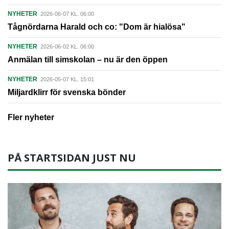
NYHETER
2026-06-07 KL. 06:00
Tågnördarna Harald och co: "Dom är hialösa"
NYHETER
2026-06-02 KL. 06:00
Anmälan till simskolan – nu är den öppen
NYHETER
2026-05-07 KL. 15:01
Miljardklirr för svenska bönder
Fler nyheter
PÅ STARTSIDAN JUST NU