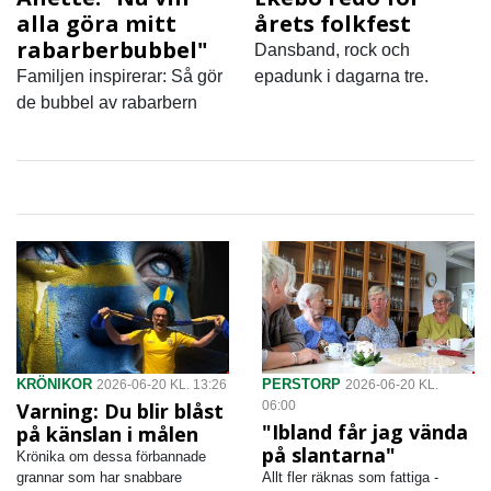
alla göra mitt
årets folkfest
rabarberbubbel"
Dansband, rock och
Familjen inspirerar: Så gör
epadunk i dagarna tre.
de bubbel av rabarbern
KRÖNIKOR
PERSTORP
2026-06-20 KL. 13:26
2026-06-20 KL.
Varning: Du blir blåst
06:00
"Ibland får jag vända
på känslan i målen
på slantarna"
Krönika om dessa förbannade
grannar som har snabbare
Allt fler räknas som fattiga -