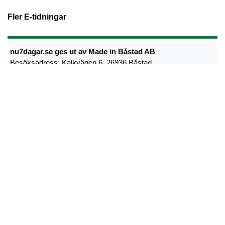
Fler E-tidningar
nu7dagar.se ges ut av Made in Båstad AB
Besöksadress: Kalkvägen 6, 26936 Båstad
Postadress: Kalkvägen 6, 26936 Båstad
Växel: 0431-792 00
Ansvarig utgivare Joakim S Ormsmarck
Kontakta oss:
info@nu7dagar.se
•
Kontakta oss
•
Lokalsupporter
•
Cookie- och personuppgiftspolicy
•
Tipsa oss om nyheter
•
Utebliven tidning