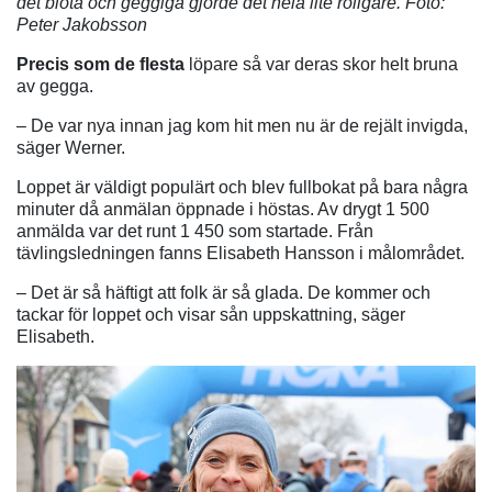
det blöta och geggiga gjorde det hela lite roligare. Foto:
Peter Jakobsson
Precis som de flesta
löpare så var deras skor helt bruna
av gegga.
– De var nya innan jag kom hit men nu är de rejält invigda,
säger Werner.
Loppet är väldigt populärt och blev fullbokat på bara några
minuter då anmälan öppnade i höstas. Av drygt 1 500
anmälda var det runt 1 450 som startade. Från
tävlingsledningen fanns Elisabeth Hansson i målområdet.
– Det är så häftigt att folk är så glada. De kommer och
tackar för loppet och visar sån uppskattning, säger
Elisabeth.