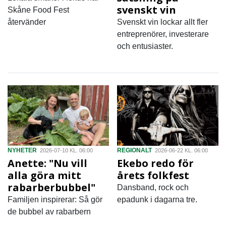
svenskt vin
Skåne Food Fest
återvänder
Svenskt vin lockar allt fler
entreprenörer, investerare
och entusiaster.
NYHETER
REGIONALT
2026-07-10 KL. 06:00
2026-06-22 KL. 06:00
Anette: "Nu vill
Ekebo redo för
alla göra mitt
årets folkfest
rabarberbubbel"
Dansband, rock och
Familjen inspirerar: Så gör
epadunk i dagarna tre.
de bubbel av rabarbern