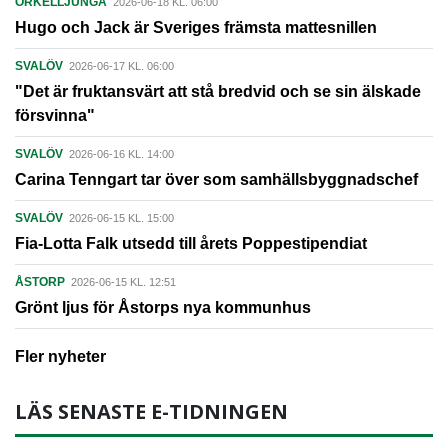
ÖRKELLJUNGA
2026-06-18 KL. 06:00
Hugo och Jack är Sveriges främsta mattesnillen
SVALÖV
2026-06-17 KL. 06:00
"Det är fruktansvärt att stå bredvid och se sin älskade
försvinna"
SVALÖV
2026-06-16 KL. 14:00
Carina Tenngart tar över som samhällsbyggnadschef
SVALÖV
2026-06-15 KL. 15:00
Fia-Lotta Falk utsedd till årets Poppestipendiat
ÅSTORP
2026-06-15 KL. 12:51
Grönt ljus för Åstorps nya kommunhus
Fler nyheter
LÄS SENASTE E-TIDNINGEN