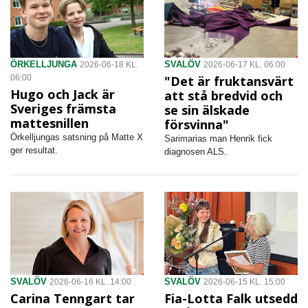
ÖRKELLJUNGA
SVALÖV
2026-06-18 KL.
2026-06-17 KL. 06:00
06:00
"Det är fruktansvärt
Hugo och Jack är
att stå bredvid och
Sveriges främsta
se sin älskade
mattesnillen
försvinna"
Örkelljungas satsning på Matte X
Sarimarias man Henrik fick
ger resultat.
diagnosen ALS.
SVALÖV
SVALÖV
2026-06-16 KL. 14:00
2026-06-15 KL. 15:00
Carina Tenngart tar
Fia-Lotta Falk utsedd