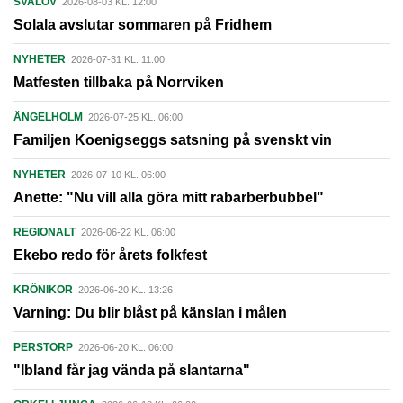
SVALÖV
2026-08-03 KL. 12:00
Solala avslutar sommaren på Fridhem
NYHETER
2026-07-31 KL. 11:00
Matfesten tillbaka på Norrviken
ÄNGELHOLM
2026-07-25 KL. 06:00
Familjen Koenigseggs satsning på svenskt vin
NYHETER
2026-07-10 KL. 06:00
Anette: "Nu vill alla göra mitt rabarberbubbel"
REGIONALT
2026-06-22 KL. 06:00
Ekebo redo för årets folkfest
KRÖNIKOR
2026-06-20 KL. 13:26
Varning: Du blir blåst på känslan i målen
PERSTORP
2026-06-20 KL. 06:00
"Ibland får jag vända på slantarna"