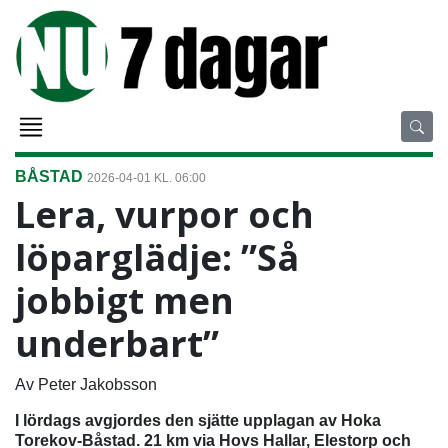
BÅSTAD
2026-04-01 KL. 06:00
Lera, vurpor och
löparglädje: ”Så
jobbigt men
underbart”
Av Peter Jakobsson
I lördags avgjordes den sjätte upplagan av Hoka
Torekov-Båstad. 21 km via Hovs Hallar, Elestorp och