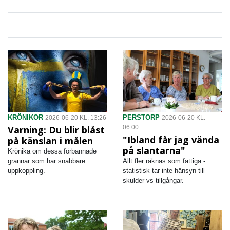
KRÖNIKOR
PERSTORP
2026-06-20 KL. 13:26
2026-06-20 KL.
Varning: Du blir blåst
06:00
"Ibland får jag vända
på känslan i målen
på slantarna"
Krönika om dessa förbannade
grannar som har snabbare
Allt fler räknas som fattiga -
uppkoppling.
statistisk tar inte hänsyn till
skulder vs tillgångar.