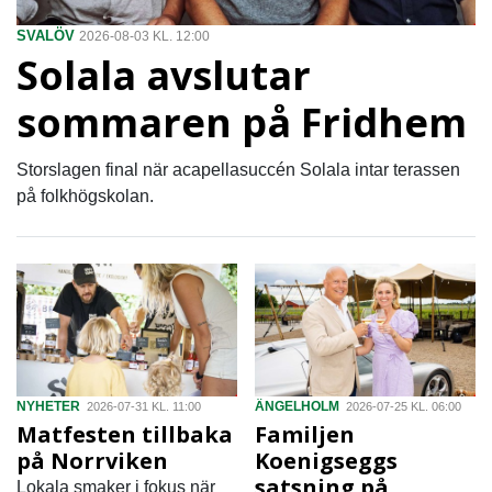
SVALÖV
2026-08-03 KL. 12:00
Solala avslutar
sommaren på Fridhem
Storslagen final när acapellasuccén Solala intar terassen
på folkhögskolan.
NYHETER
ÄNGELHOLM
2026-07-31 KL. 11:00
2026-07-25 KL. 06:00
Matfesten tillbaka
Familjen
på Norrviken
Koenigseggs
satsning på
Lokala smaker i fokus när