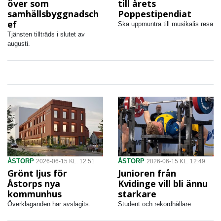
över som
till årets
samhällsbyggnadsch
Poppestipendiat
ef
Ska uppmuntra till musikalis resa
Tjänsten tillträds i slutet av
augusti.
ÅSTORP
ÅSTORP
2026-06-15 KL. 12:51
2026-06-15 KL. 12:49
Grönt ljus för
Junioren från
Åstorps nya
Kvidinge vill bli ännu
kommunhus
starkare
Överklaganden har avslagits.
Student och rekordhållare