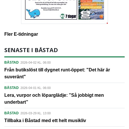
Fler E-tidningar
SENASTE I BÅSTAD
BÅSTAD
2026-04-02 KL. 06:00
Från butikslöst till dygnet runt-öppet: "Det här är
suveränt"
BÅSTAD
2026-04-01 KL. 06:00
Lera, vurpor och löparglädje: ”Så jobbigt men
underbart”
BÅSTAD
2026-03-29 KL. 13:00
Tillbaka i Båstad med ett helt musikliv