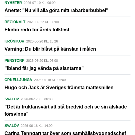
NYHETER
2026-07-10 KL. 06:00
Anette: "Nu vill alla göra mitt rabarberbubbel"
REGIONALT
2026-06-22 KL. 06:00
Ekebo redo för årets folkfest
KRÖNIKOR
2026-06-20 KL. 13:26
Varning: Du blir blåst på känslan i målen
PERSTORP
2026-06-20 KL. 06:00
"Ibland får jag vända på slantarna"
ÖRKELLJUNGA
2026-06-18 KL. 06:00
Hugo och Jack är Sveriges främsta mattesnillen
SVALÖV
2026-06-17 KL. 06:00
"Det är fruktansvärt att stå bredvid och se sin älskade
försvinna"
SVALÖV
2026-06-16 KL. 14:00
Carina Tenngart tar över som samhällsbyggnadschef