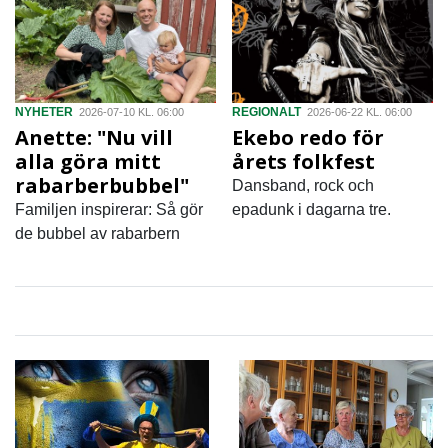
NYHETER
REGIONALT
2026-07-10 KL. 06:00
2026-06-22 KL. 06:00
Anette: "Nu vill
Ekebo redo för
alla göra mitt
årets folkfest
rabarberbubbel"
Dansband, rock och
Familjen inspirerar: Så gör
epadunk i dagarna tre.
de bubbel av rabarbern