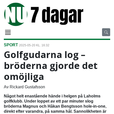
SPORT
2025-05-20 KL. 16:32
Golfgudarna log –
bröderna gjorde det
omöjliga
Av Rickard Gustafsson
Något helt enastående hände i helgen på Laholms
golfklubb. Under loppet av ett par minuter slog
bröderna Magnus och Håkan Bengtsson hole-in-one,
direkt efter varandra, på samma hål. Sannolikheten är