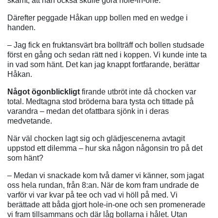
skämt, att han också skulle göra hole-in-one.
Därefter peggade Håkan upp bollen med en wedge i
handen.
– Jag fick en fruktansvärt bra bollträff och bollen studsade
först en gång och sedan rätt ned i koppen. Vi kunde inte ta
in vad som hänt. Det kan jag knappt fortfarande, berättar
Håkan.
Något ögonblickligt
firande utbröt inte då chocken var
total. Medtagna stod bröderna bara tysta och tittade på
varandra – medan det ofattbara sjönk in i deras
medvetande.
När väl chocken lagt sig och glädjescenerna avtagit
uppstod ett dilemma – hur ska någon någonsin tro på det
som hänt?
– Medan vi snackade kom två damer vi känner, som jagat
oss hela rundan, från 8:an. När de kom fram undrade de
varför vi var kvar på tee och vad vi höll på med. Vi
berättade att båda gjort hole-in-one och sen promenerade
vi fram tillsammans och där låg bollarna i hålet. Utan