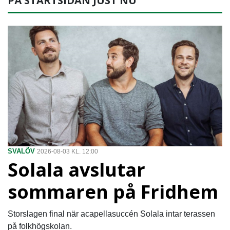
PÅ STARTSIDAN JUST NU
SVALÖV
2026-08-03 KL. 12:00
Solala avslutar
sommaren på Fridhem
Storslagen final när acapellasuccén Solala intar terassen
på folkhögskolan.