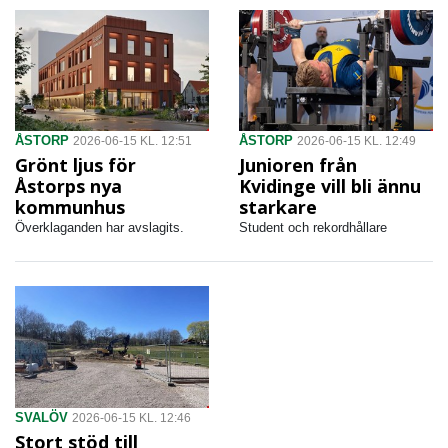
ÅSTORP
ÅSTORP
2026-06-15 KL. 12:51
2026-06-15 KL. 12:49
Grönt ljus för
Junioren från
Åstorps nya
Kvidinge vill bli ännu
kommunhus
starkare
Överklaganden har avslagits.
Student och rekordhållare
SVALÖV
2026-06-15 KL. 12:46
Stort stöd till