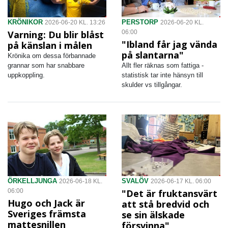
KRÖNIKOR
PERSTORP
2026-06-20 KL. 13:26
2026-06-20 KL.
Varning: Du blir blåst
06:00
"Ibland får jag vända
på känslan i målen
på slantarna"
Krönika om dessa förbannade
grannar som har snabbare
Allt fler räknas som fattiga -
uppkoppling.
statistisk tar inte hänsyn till
skulder vs tillgångar.
ÖRKELLJUNGA
SVALÖV
2026-06-18 KL.
2026-06-17 KL. 06:00
06:00
"Det är fruktansvärt
Hugo och Jack är
att stå bredvid och
Sveriges främsta
se sin älskade
mattesnillen
försvinna"