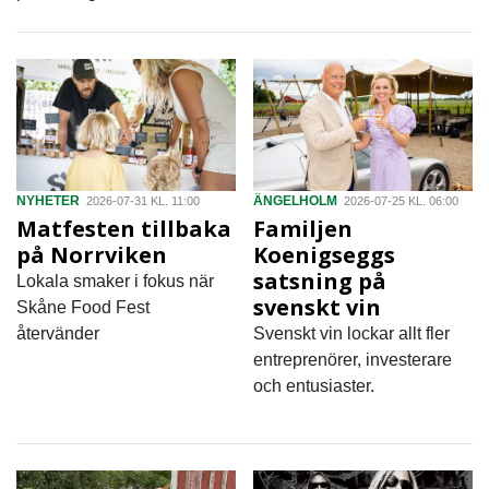
NYHETER
ÄNGELHOLM
2026-07-31 KL. 11:00
2026-07-25 KL. 06:00
Matfesten tillbaka
Familjen
på Norrviken
Koenigseggs
satsning på
Lokala smaker i fokus när
svenskt vin
Skåne Food Fest
återvänder
Svenskt vin lockar allt fler
entreprenörer, investerare
och entusiaster.