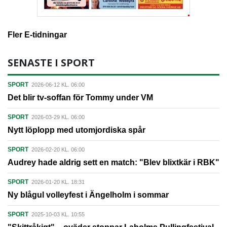
Fler E-tidningar
SENASTE I SPORT
SPORT
2026-06-12 KL. 06:00
Det blir tv-soffan för Tommy under VM
SPORT
2026-03-29 KL. 06:00
Nytt löplopp med utomjordiska spår
SPORT
2026-02-20 KL. 06:00
Audrey hade aldrig sett en match: "Blev blixtkär i RBK"
SPORT
2026-01-20 KL. 18:31
Ny blågul volleyfest i Ängelholm i sommar
SPORT
2025-10-03 KL. 10:55