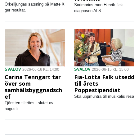
Örkelljungas satsning på Matte X
Sarimarias man Henrik fick
ger resultat.
diagnosen ALS.
SVALÖV
SVALÖV
2026-06-16 KL. 14:00
2026-06-15 KL. 15:00
Carina Tenngart tar
Fia-Lotta Falk utsedd
över som
till årets
samhällsbyggnadsch
Poppestipendiat
ef
Ska uppmuntra till musikalis resa
Tjänsten tillträds i slutet av
augusti.