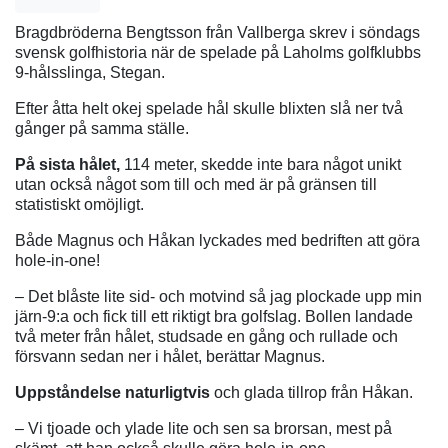
Bragdbröderna Bengtsson från Vallberga skrev i söndags
svensk golfhistoria när de spelade på Laholms golfklubbs
9-hålsslinga, Stegan.
Efter åtta helt okej spelade hål skulle blixten slå ner två
gånger på samma ställe.
På sista hålet,
114 meter, skedde inte bara något unikt
utan också något som till och med är på gränsen till
statistiskt omöjligt.
Både Magnus och Håkan lyckades med bedriften att göra
hole-in-one!
– Det blåste lite sid- och motvind så jag plockade upp min
järn-9:a och fick till ett riktigt bra golfslag. Bollen landade
två meter från hålet, studsade en gång och rullade och
försvann sedan ner i hålet, berättar Magnus.
Uppståndelse naturligtvis
och glada tillrop från Håkan.
– Vi tjoade och ylade lite och sen sa brorsan, mest på