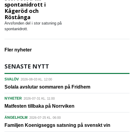
spontanidrott i
Kågeröd och
Röstånga
Arvsfonden del i stor satsning på
spontanidrott.
Fler nyheter
SENASTE NYTT
SVALÖV
2026-08-03 KL. 12:00
Solala avslutar sommaren på Fridhem
NYHETER
2026-07-31 KL. 11:00
Matfesten tillbaka på Norrviken
ÄNGELHOLM
2026-07-25 KL. 06:00
Familjen Koenigseggs satsning på svenskt vin