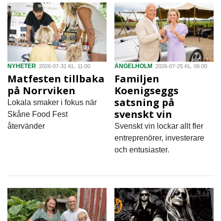
NYHETER
ÄNGELHOLM
2026-07-31 KL. 11:00
2026-07-25 KL. 06:00
Matfesten tillbaka
Familjen
på Norrviken
Koenigseggs
satsning på
Lokala smaker i fokus när
svenskt vin
Skåne Food Fest
återvänder
Svenskt vin lockar allt fler
entreprenörer, investerare
och entusiaster.