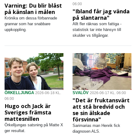
Varning: Du blir blåst
06:00
"Ibland får jag vända
på känslan i målen
på slantarna"
Krönika om dessa förbannade
grannar som har snabbare
Allt fler räknas som fattiga -
uppkoppling.
statistisk tar inte hänsyn till
skulder vs tillgångar.
ÖRKELLJUNGA
SVALÖV
2026-06-18 KL.
2026-06-17 KL. 06:00
06:00
"Det är fruktansvärt
Hugo och Jack är
att stå bredvid och
Sveriges främsta
se sin älskade
mattesnillen
försvinna"
Örkelljungas satsning på Matte X
Sarimarias man Henrik fick
ger resultat.
diagnosen ALS.