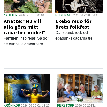
NYHETER
REGIONALT
2026-07-10 KL. 06:00
2026-06-22 KL. 06:00
Anette: "Nu vill
Ekebo redo för
alla göra mitt
årets folkfest
rabarberbubbel"
Dansband, rock och
Familjen inspirerar: Så gör
epadunk i dagarna tre.
de bubbel av rabarbern
KRÖNIKOR
PERSTORP
2026-06-20 KL. 13:26
2026-06-20 KL.