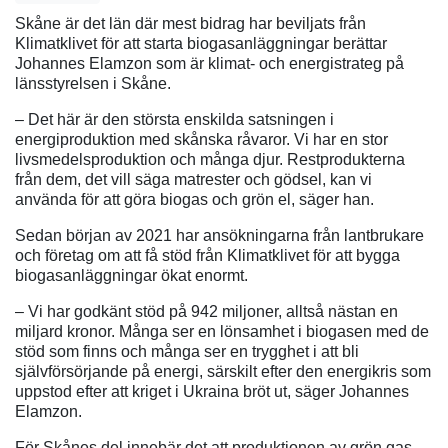
Skåne är det län där mest bidrag har beviljats från
Klimatklivet för att starta biogasanläggningar berättar
Johannes Elamzon som är klimat- och energistrateg på
länsstyrelsen i Skåne.
– Det här är den största enskilda satsningen i
energiproduktion med skånska råvaror. Vi har en stor
livsmedelsproduktion och många djur. Restprodukterna
från dem, det vill säga matrester och gödsel, kan vi
använda för att göra biogas och grön el, säger han.
Sedan början av 2021 har ansökningarna från lantbrukare
och företag om att få stöd från Klimatklivet för att bygga
biogasanläggningar ökat enormt.
– Vi har godkänt stöd på 942 miljoner, alltså nästan en
miljard kronor. Många ser en lönsamhet i biogasen med de
stöd som finns och många ser en trygghet i att bli
självförsörjande på energi, särskilt efter den energikris som
uppstod efter att kriget i Ukraina bröt ut, säger Johannes
Elamzon.
För Skånes del innebär det att produktionen av grön gas,