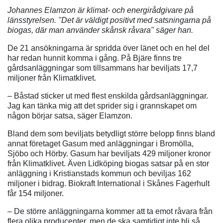
Johannes Elamzon är klimat- och energirådgivare på
länsstyrelsen. "Det är väldigt positivt med satsningarna på
biogas, där man använder skånsk råvara" säger han.
De 21 ansökningarna är spridda över länet och en hel del
har redan hunnit komma i gång. På Bjäre finns tre
gårdsanläggningar som tillsammans har beviljats 17,7
miljoner från Klimatklivet.
– Båstad sticker ut med flest enskilda gårdsanläggningar.
Jag kan tänka mig att det sprider sig i grannskapet om
någon börjar satsa, säger Elamzon.
Bland dem som beviljats betydligt större belopp finns bland
annat företaget Gasum med anläggningar i Bromölla,
Sjöbo och Hörby. Gasum har beviljats 429 miljoner kronor
från Klimatklivet. Även Lidköping biogas satsar på en stor
anläggning i Kristianstads kommun och beviljas 162
miljoner i bidrag. Biokraft International i Skånes Fagerhult
får 154 miljoner.
– De större anläggningarna kommer att ta emot råvara från
flera olika producenter, men de ska samtidigt inte bli så