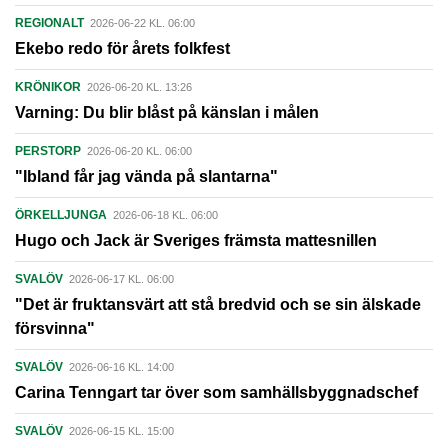
REGIONALT
2026-06-22 KL. 06:00
Ekebo redo för årets folkfest
KRÖNIKOR
2026-06-20 KL. 13:26
Varning: Du blir blåst på känslan i målen
PERSTORP
2026-06-20 KL. 06:00
"Ibland får jag vända på slantarna"
ÖRKELLJUNGA
2026-06-18 KL. 06:00
Hugo och Jack är Sveriges främsta mattesnillen
SVALÖV
2026-06-17 KL. 06:00
"Det är fruktansvärt att stå bredvid och se sin älskade
försvinna"
SVALÖV
2026-06-16 KL. 14:00
Carina Tenngart tar över som samhällsbyggnadschef
SVALÖV
2026-06-15 KL. 15:00