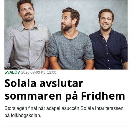
SVALÖV
2026-08-03 KL. 12:00
Solala avslutar
sommaren på Fridhem
Storslagen final när acapellasuccén Solala intar terassen
på folkhögskolan.