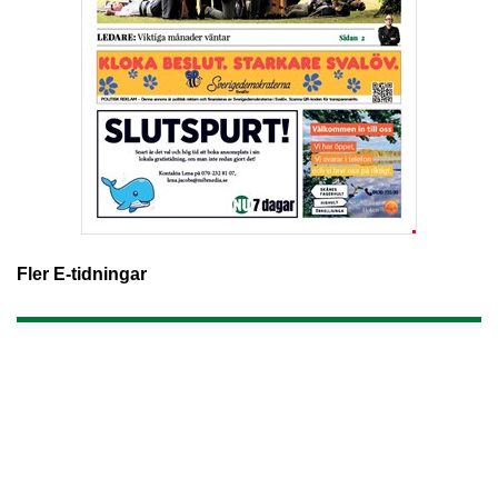
Fler E-tidningar
nu7dagar.se ges ut av Made in Båstad AB
Besöksadress: Kalkvägen 6, 26936 Båstad
Postadress: Kalkvägen 6, 26936 Båstad
Växel: 0431-792 00
Ansvarig utgivare Joakim S Ormsmarck
Kontakta oss:
info@nu7dagar.se