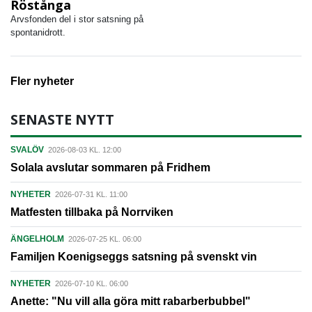
Röstånga
Arvsfonden del i stor satsning på
spontanidrott.
Fler nyheter
SENASTE NYTT
SVALÖV
2026-08-03 KL. 12:00
Solala avslutar sommaren på Fridhem
NYHETER
2026-07-31 KL. 11:00
Matfesten tillbaka på Norrviken
ÄNGELHOLM
2026-07-25 KL. 06:00
Familjen Koenigseggs satsning på svenskt vin
NYHETER
2026-07-10 KL. 06:00
Anette: "Nu vill alla göra mitt rabarberbubbel"