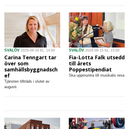
SVALÖV
SVALÖV
2026-06-16 KL. 14:00
2026-06-15 KL. 15:00
Carina Tenngart tar
Fia-Lotta Falk utsedd
över som
till årets
samhällsbyggnadsch
Poppestipendiat
ef
Ska uppmuntra till musikalis resa
Tjänsten tillträds i slutet av
augusti.