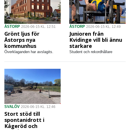
ÅSTORP
ÅSTORP
2026-06-15 KL. 12:51
2026-06-15 KL. 12:49
Grönt ljus för
Junioren från
Åstorps nya
Kvidinge vill bli ännu
kommunhus
starkare
Överklaganden har avslagits.
Student och rekordhållare
SVALÖV
2026-06-15 KL. 12:46
Stort stöd till
spontanidrott i
Kågeröd och