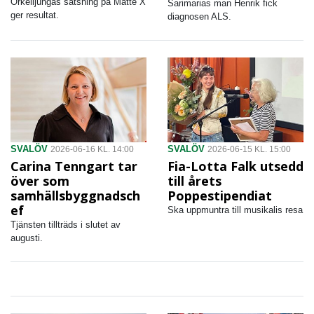
Örkelljungas satsning på Matte X
Sarimarias man Henrik fick
ger resultat.
diagnosen ALS.
SVALÖV
SVALÖV
2026-06-16 KL. 14:00
2026-06-15 KL. 15:00
Carina Tenngart tar
Fia-Lotta Falk utsedd
över som
till årets
samhällsbyggnadsch
Poppestipendiat
ef
Ska uppmuntra till musikalis resa
Tjänsten tillträds i slutet av
augusti.