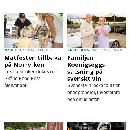
NYHETER
ÄNGELHOLM
2026-07-31 KL. 11:00
2026-07-25 KL. 06:00
Matfesten tillbaka
Familjen
på Norrviken
Koenigseggs
satsning på
Lokala smaker i fokus när
svenskt vin
Skåne Food Fest
återvänder
Svenskt vin lockar allt fler
entreprenörer, investerare
och entusiaster.