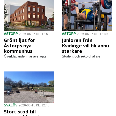
ÅSTORP
ÅSTORP
2026-06-15 KL. 12:51
2026-06-15 KL. 12:49
Grönt ljus för
Junioren från
Åstorps nya
Kvidinge vill bli ännu
kommunhus
starkare
Överklaganden har avslagits.
Student och rekordhållare
SVALÖV
2026-06-15 KL. 12:46
Stort stöd till