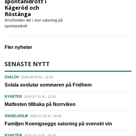
spontanidrott i
Kågeröd och
Röstånga
Arvsfonden del i stor satsning på
spontanidrott.
Fler nyheter
SENASTE NYTT
SVALÖV
2026-08-03 KL. 12:00
Solala avslutar sommaren på Fridhem
NYHETER
2026-07-31 KL. 11:00
Matfesten tillbaka på Norrviken
ÄNGELHOLM
2026-07-25 KL. 06:00
Familjen Koenigseggs satsning på svenskt vin
NYHETER
2026-07-10 KL. 06:00