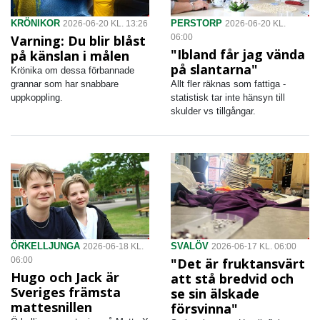
KRÖNIKOR
PERSTORP
2026-06-20 KL. 13:26
2026-06-20 KL.
Varning: Du blir blåst
06:00
"Ibland får jag vända
på känslan i målen
på slantarna"
Krönika om dessa förbannade
grannar som har snabbare
Allt fler räknas som fattiga -
uppkoppling.
statistisk tar inte hänsyn till
skulder vs tillgångar.
ÖRKELLJUNGA
SVALÖV
2026-06-18 KL.
2026-06-17 KL. 06:00
06:00
"Det är fruktansvärt
Hugo och Jack är
att stå bredvid och
Sveriges främsta
se sin älskade
mattesnillen
försvinna"