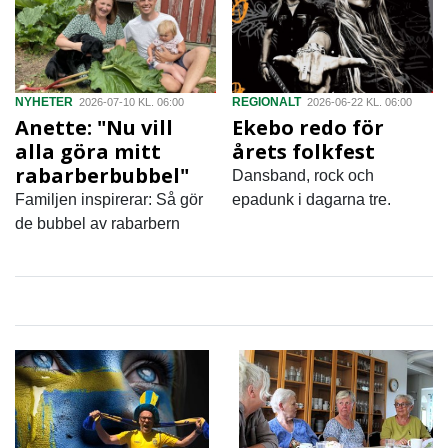
NYHETER
REGIONALT
2026-07-10 KL. 06:00
2026-06-22 KL. 06:00
Anette: "Nu vill
Ekebo redo för
alla göra mitt
årets folkfest
rabarberbubbel"
Dansband, rock och
Familjen inspirerar: Så gör
epadunk i dagarna tre.
de bubbel av rabarbern