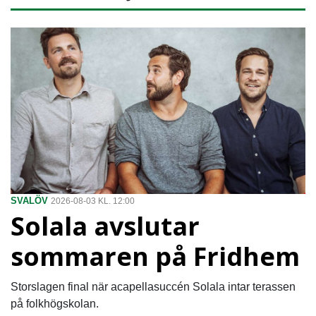
SVALÖV
2026-08-03 KL. 12:00
Solala avslutar
sommaren på Fridhem
Storslagen final när acapellasuccén Solala intar terassen
på folkhögskolan.