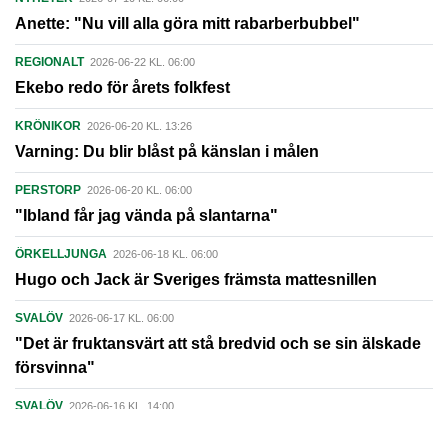
Anette: "Nu vill alla göra mitt rabarberbubbel"
REGIONALT
2026-06-22 KL. 06:00
Ekebo redo för årets folkfest
KRÖNIKOR
2026-06-20 KL. 13:26
Varning: Du blir blåst på känslan i målen
PERSTORP
2026-06-20 KL. 06:00
"Ibland får jag vända på slantarna"
ÖRKELLJUNGA
2026-06-18 KL. 06:00
Hugo och Jack är Sveriges främsta mattesnillen
SVALÖV
2026-06-17 KL. 06:00
"Det är fruktansvärt att stå bredvid och se sin älskade
försvinna"
SVALÖV
2026-06-16 KL. 14:00
Carina Tenngart tar över som samhällsbyggnadschef