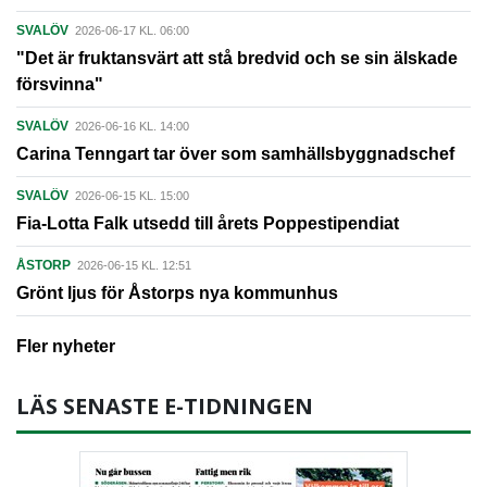
SVALÖV
2026-06-17 KL. 06:00
"Det är fruktansvärt att stå bredvid och se sin älskade
försvinna"
SVALÖV
2026-06-16 KL. 14:00
Carina Tenngart tar över som samhällsbyggnadschef
SVALÖV
2026-06-15 KL. 15:00
Fia-Lotta Falk utsedd till årets Poppestipendiat
ÅSTORP
2026-06-15 KL. 12:51
Grönt ljus för Åstorps nya kommunhus
Fler nyheter
LÄS SENASTE E-TIDNINGEN