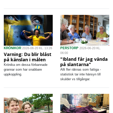
KRÖNIKOR
PERSTORP
2026-06-20 KL. 13:26
2026-06-20 KL.
Varning: Du blir blåst
06:00
"Ibland får jag vända
på känslan i målen
på slantarna"
Krönika om dessa förbannade
grannar som har snabbare
Allt fler räknas som fattiga -
uppkoppling.
statistisk tar inte hänsyn till
skulder vs tillgångar.