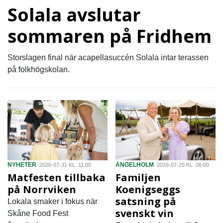
Solala avslutar
sommaren på Fridhem
Storslagen final när acapellasuccén Solala intar terassen
på folkhögskolan.
NYHETER
ÄNGELHOLM
2026-07-31 KL. 11:00
2026-07-25 KL. 06:00
Matfesten tillbaka
Familjen
på Norrviken
Koenigseggs
satsning på
Lokala smaker i fokus när
svenskt vin
Skåne Food Fest