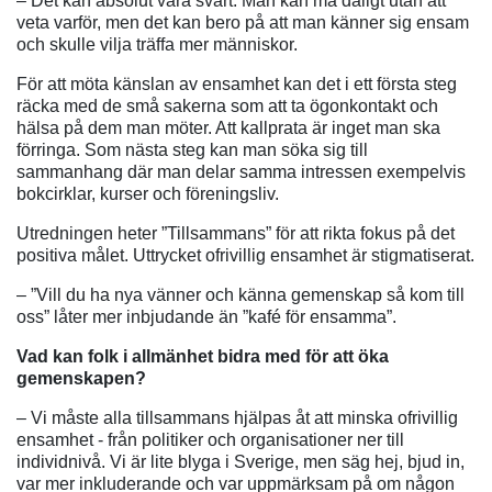
– Det kan absolut vara svårt. Man kan må dåligt utan att
veta varför, men det kan bero på att man känner sig ensam
och skulle vilja träffa mer människor.
För att möta känslan av ensamhet kan det i ett första steg
räcka med de små sakerna som att ta ögonkontakt och
hälsa på dem man möter. Att kallprata är inget man ska
förringa. Som nästa steg kan man söka sig till
sammanhang där man delar samma intressen exempelvis
bokcirklar, kurser och föreningsliv.
Utredningen heter ”Tillsammans” för att rikta fokus på det
positiva målet. Uttrycket ofrivillig ensamhet är stigmatiserat.
– ”Vill du ha nya vänner och känna gemenskap så kom till
oss” låter mer inbjudande än ”kafé för ensamma”.
Vad kan folk i allmänhet bidra med för att öka
gemenskapen?
– Vi måste alla tillsammans hjälpas åt att minska ofrivillig
ensamhet - från politiker och organisationer ner till
individnivå. Vi är lite blyga i Sverige, men säg hej, bjud in,
var mer inkluderande och var uppmärksam på om någon