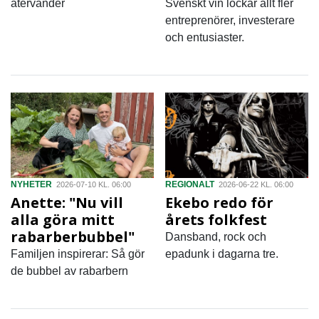
återvänder
Svenskt vin lockar allt fler
entreprenörer, investerare
och entusiaster.
NYHETER
REGIONALT
2026-07-10 KL. 06:00
2026-06-22 KL. 06:00
Anette: "Nu vill
Ekebo redo för
alla göra mitt
årets folkfest
rabarberbubbel"
Dansband, rock och
Familjen inspirerar: Så gör
epadunk i dagarna tre.
de bubbel av rabarbern