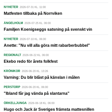
NYHETER
2026-07-31 KL. 11:00
Matfesten tillbaka på Norrviken
ÄNGELHOLM
2026-07-25 KL. 06:00
Familjen Koenigseggs satsning på svenskt vin
NYHETER
2026-07-10 KL. 06:00
Anette: "Nu vill alla göra mitt rabarberbubbel"
REGIONALT
2026-06-22 KL. 06:00
Ekebo redo för årets folkfest
KRÖNIKOR
2026-06-20 KL. 13:26
Varning: Du blir blåst på känslan i målen
PERSTORP
2026-06-20 KL. 06:00
"Ibland får jag vända på slantarna"
ÖRKELLJUNGA
2026-06-18 KL. 06:00
Hugo och Jack är Sveriges främsta mattesnillen