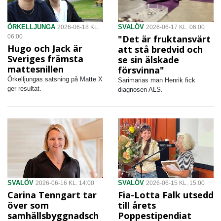
ÖRKELLJUNGA
SVALÖV
2026-06-18 KL.
2026-06-17 KL. 06:00
06:00
"Det är fruktansvärt
Hugo och Jack är
att stå bredvid och
Sveriges främsta
se sin älskade
mattesnillen
försvinna"
Örkelljungas satsning på Matte X
Sarimarias man Henrik fick
ger resultat.
diagnosen ALS.
SVALÖV
SVALÖV
2026-06-16 KL. 14:00
2026-06-15 KL. 15:00
Carina Tenngart tar
Fia-Lotta Falk utsedd
över som
till årets
samhällsbyggnadsch
Poppestipendiat